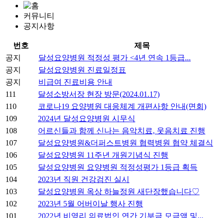
커뮤니티
공지사항
번호
제목
공지
달성요양병원 적정성 평가 <4년 연속 1등급...
공지
달성요양병원 진료일정표
공지
비급여 진료비용 안내
111
달성소방서장 현장 방문(2024.01.17)
110
코로나19 요양병원 대응체계 개편사항 안내(면회)
109
2024년 달성요양병원 시무식
108
어르신들과 함께 신나는 음악치료, 웃음치료 진행
107
달성요양병원&더퍼스트병원 협력병원 협약 체결식
106
달성요양병원 11주년 개원기념식 진행
105
달성요양병원 요양병원 적정성평가 1등급 획득
104
2023년 직원 건강검진 실시
103
달성요양병원 옥상 하늘정원 새단장했습니다♡
102
2023년 5월 어버이날 행사 진행
101
2022년 비영리 의료법인 연간 기부금 모금액 및...