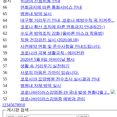
공지
비급여 진료비용 안내
66
면회금지에 따른 통화서비스 안내
65
병원내 방역 실시
64
대구형 거리두기 안내, 코로나 예방수칙 꼭 지켜주...
63
코로나 확산 조치에 따른 면회금지 안내(8/25~)
62
수도권 방역조치 강화 [올바른 마스크 착용법]
61
직원 건강검진 실시 (2020.08.18)
60
사전예약 면회 및 준수사항을 안내드립니다.
59
코로나19 극복 생활규칙 - 에어컨편
58
2020년 5월 8일 어버이날 행사
57
생활 속 거리두기 실천하기
56
서로의 마음은 가까이 있습니다.
55
코로사19 요양병원 전수조사 실시결과 안내
54
병원내 자체 방역 실시
53
코로나바이러스감염증-19 국내 발생 현황(2월 2...
52
코로나바이러스감염증 예방과 관리
1
2
3
4
5
6
7
8
9
10
게시판 검색